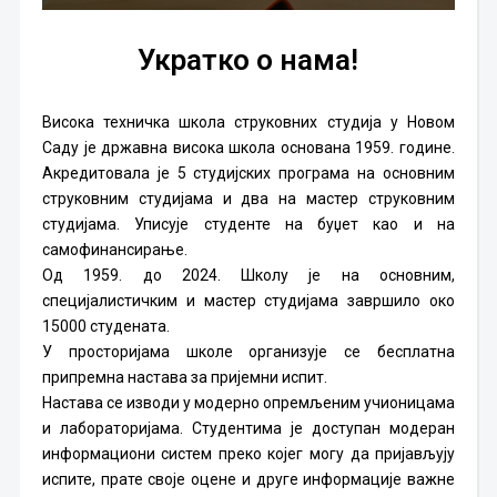
Укратко о нама!
Висока техничка школа струковних студија у Новом
Саду је државна висока школа основана 1959. године.
Акредитовала је 5 студијских програма на основним
струковним студијама и два на мастер струковним
студијама. Уписује студенте на буџет као и на
самофинансирање.
Од 1959. до 2024. Школу је на основним,
специјалистичким и мастер студијама завршило око
15000 студената.
У просторијама школе организује се бесплатна
припремна настава за пријемни испит.
Настава се изводи у модерно опремљеним учионицама
и лабораторијама. Студентима је доступан модеран
информациони систем преко којег могу да пријављују
испите, прате своје оцене и друге информације важне