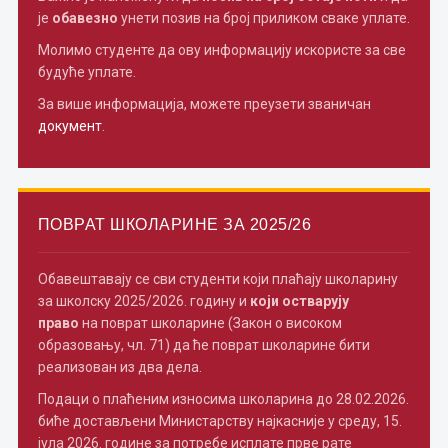
је
обавезно
унети позив на број приликом сваке уплате.
Молимо студенте да ову информацију искористе за све
будуће уплате.
За више информација, можете преузети званичан
документ
.
ПОВРАТ ШКОЛАРИНЕ ЗА 2025/26
Обавештавају се сви студенти који плаћају школарину
за школску 2025/2026. годину и
који остварују
право
на поврат школарине (Закон о високом
образовању, чл. 71) да ће поврат школарине бити
реализован из два дела.
Подаци о плаћеним износима школарина до 28.02.2026.
биће достављени Министарству најкасније у среду, 15.
јула 2026. године за потребе исплате прве рате