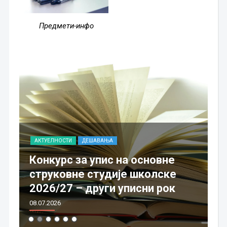
Предмети-инфо
АКТУЕЛНОСТИ
ДЕШАВАЊА
А
Конкурс за упис на основне
струковне студије школске
П
2026/27 – други уписни рок
2
08.07.2026
08