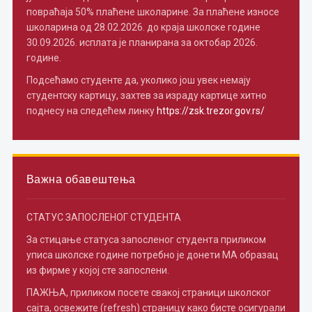
повраћаја 50% плаћене школарине. За плаћене износе
школарина од 28.02.2026. до краја школске године
30.09.2026. исплата је планирана за октобар 2026.
године.
Подсећамо студенте да, уколико још увек немају
студентску картицу, захтев за израду картице хитно
поднесу на следећем линку
https://zsk.trezor.gov.rs/
Важна обавештења
СТАТУС ЗАПОСЛЕНОГ СТУДЕНТА
За стицање статуса запосленог студента приликом
уписа школске године потребно je донети МА образац
из фирме у којој сте запослени.
ПАЖЊА, приликом посете свакој страници школског
сајта, освежите (refresh) страницу како бисте осигурали