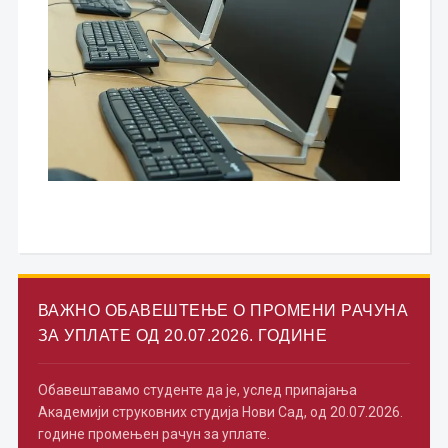
ВАЖНО ОБАВЕШТЕЊЕ О ПРОМЕНИ РАЧУНА
ЗА УПЛАТЕ ОД 20.07.2026. ГОДИНЕ
Обавештавамо студенте да је, услед припајања
Академији струковних студија Нови Сад, од 20.07.2026.
године промењен рачун за уплате.