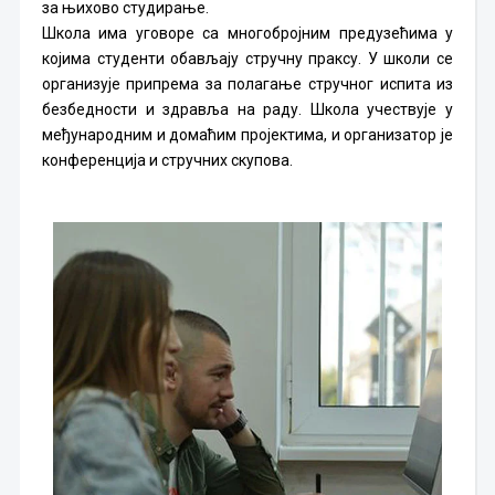
за њихово студирање.
Школа има уговоре са многобројним предузећима у
којима студенти обављају стручну праксу. У школи се
организује припрема за полагање стручног испита из
безбедности и здравља на раду. Школа учествује у
међународним и домаћим пројектима, и организатор је
конференција и стручних скупова.