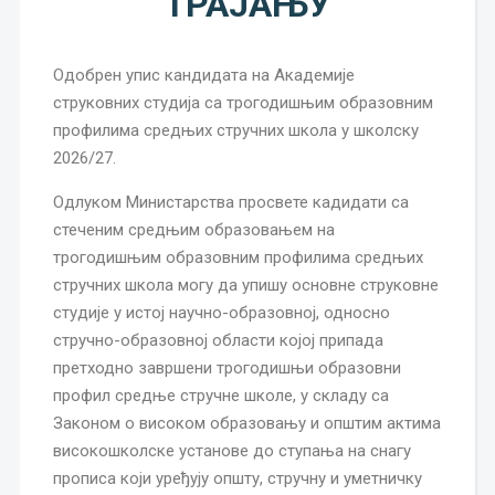
ТРАЈАЊУ
Одобрен упис кандидата на Академије
струковних студија са трогодишњим образовним
профилима средњих стручних школа у школску
2026/27.
Одлуком Министарства просвете кадидати са
стеченим средњим образовањем на
трогодишњим образовним профилима средњих
стручних школа могу да упишу основне струковне
студије у истој научно-образовној, односно
стручно-образовној области којој припада
претходно завршени трогодишњи образовни
профил средње стручне школе, у складу са
Законом о високом образовању и општим актима
високошколске установе до ступања на снагу
прописа који уређују општу, стручну и уметничку