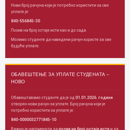
Нови број рачуна који је потребно користити за све
уплате је:
840-556845-30
Позив на број остаје исти као и до сада.
Молимо студенте да наведени рачун користе за све
будуће уплате.
ОБАВЕШТЕЊЕ ЗА УПЛАТЕ СТУДЕНАТА –
НОВО
Обавештавамо студенте да је од
01.01.2026. године
отворен нови рачун за уплате. Број рачуна који је
потребно користити за уплате је:
840-0000032771845-10
Важно је напоменути да
позив на број остаје исти
и да