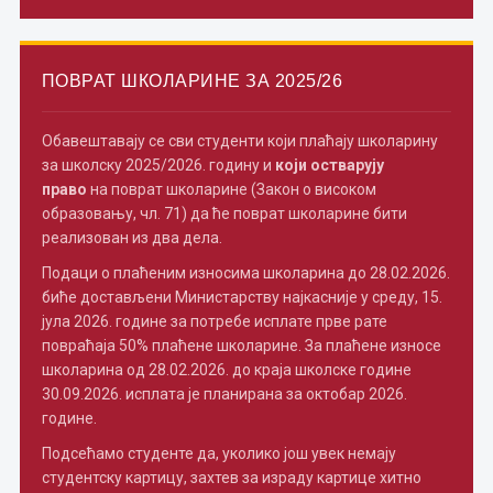
ПОВРАТ ШКОЛАРИНЕ ЗА 2025/26
Обавештавају се сви студенти који плаћају школарину
за школску 2025/2026. годину и
који остварују
право
на поврат школарине (Закон о високом
образовању, чл. 71) да ће поврат школарине бити
реализован из два дела.
Подаци о плаћеним износима школарина до 28.02.2026.
биће достављени Министарству најкасније у среду, 15.
јула 2026. године за потребе исплате прве рате
повраћаја 50% плаћене школарине. За плаћене износе
школарина од 28.02.2026. до краја школске године
30.09.2026. исплата је планирана за октобар 2026.
године.
Подсећамо студенте да, уколико још увек немају
студентску картицу, захтев за израду картице хитно