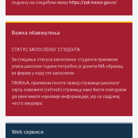
поднесу на следећем линку
https://zsk.trezor.gov.rs/
Важна обавештења
СТАТУС ЗАПОСЛЕНОГ СТУДЕНТА
За стицање статуса запосленог студента приликом
уписа школске године потребно je донети МА образац
из фирме у којој сте запослени.
ПАЖЊА, приликом посете свакој страници школског
сајта, освежите (refresh) страницу како бисте осигурали
да увек имате најновије информације, јер се садржај
често ажурира.
Web сервиси