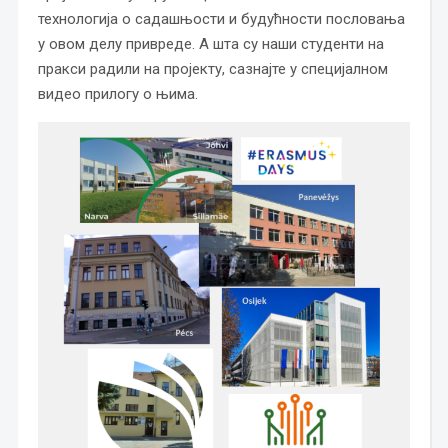
технологија о садашњости и будућности пословања
у овом делу привреде. А шта су наши студенти на
пракси радили на пројекту, сазнајте у специјалном
видео прилогу о њима.