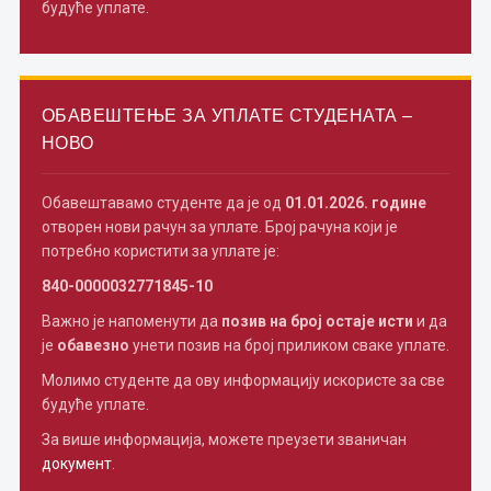
будуће уплате.
ОБАВЕШТЕЊЕ ЗА УПЛАТЕ СТУДЕНАТА –
НОВО
Обавештавамо студенте да је од
01.01.2026. године
отворен нови рачун за уплате. Број рачуна који је
потребно користити за уплате је:
840-0000032771845-10
Важно је напоменути да
позив на број остаје исти
и да
је
обавезно
унети позив на број приликом сваке уплате.
Молимо студенте да ову информацију искористе за све
будуће уплате.
За више информација, можете преузети званичан
документ
.