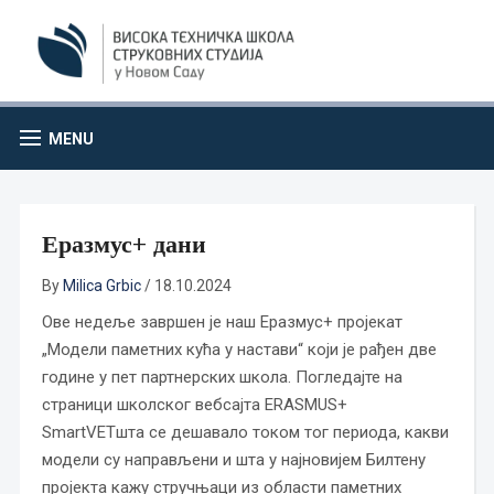
MENU
Еразмус+ дани
By
Milica Grbic
/
18.10.2024
Ове недеље завршен је наш Еразмус+ пројекат
„Модели паметних кућа у настави“ који је рађен две
године у пет партнерских школа. Погледајте на
страници школског вебсајта ERASMUS+
SmartVETшта се дешавало током тог периода, какви
модели су направљени и шта у најновијем Билтену
пројекта кажу стручњаци из области паметних