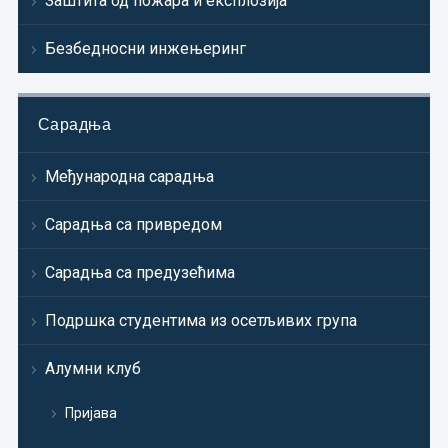
Заштита од пожара и експлозија
Безбедносни инжењеринг
Сарадња
Међународна сарадња
Сарадња са привредом
Сарадња са предузећима
Подршка студентима из осетљивих група
Алумни клуб
Пријава