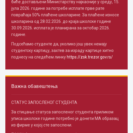
биће достављени Министарству најкасније у среду, 15.
јула 2026. године за потребе исплате прве рате
повраћаја 50% плаћене школарине. За плаћене износе
школарина од 28.02.2026. до краја школске године
30.09.2026. исплата је планирана за октобар 2026.
године.
Подсећамо студенте да, уколико још увек немају
студентску картицу, захтев за израду картице хитно
поднесу на следећем линку
https://zsk.trezor.gov.rs/
Важна обавештења
СТАТУС ЗАПОСЛЕНОГ СТУДЕНТА
За стицање статуса запосленог студента приликом
уписа школске године потребно je донети МА образац
из фирме у којој сте запослени.