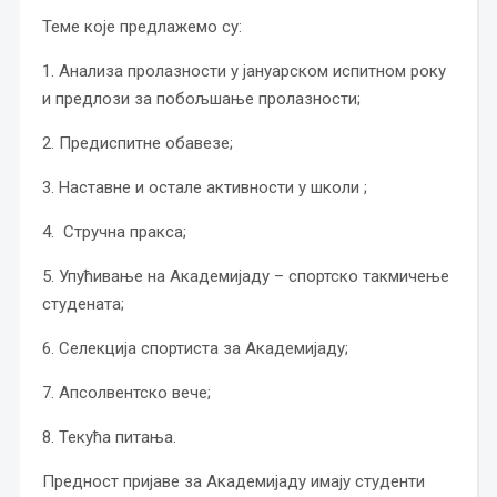
Теме које предлажемо су:
1. Анализа пролазности у јануарском испитном року
и предлози за побољшање пролазности;
2. Предиспитне обавезе;
3. Наставне и остале активности у школи ;
4. Стручна пракса;
5. Упућивање на Академијаду – спортско такмичење
студената;
6. Селекција спортиста за Академијаду;
7. Апсолвентско вече;
8. Текућа питања.
Предност пријаве за Академијаду имају студенти