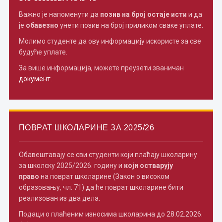
Важно је напоменути да
позив на број остаје исти
и да
је
обавезно
унети позив на број приликом сваке уплате.
Молимо студенте да ову информацију искористе за све
будуће уплате.
За више информација, можете преузети званичан
документ
.
ПОВРАТ ШКОЛАРИНЕ ЗА 2025/26
Обавештавају се сви студенти који плаћају школарину
за школску 2025/2026. годину и
који остварују
право
на поврат школарине (Закон о високом
образовању, чл. 71) да ће поврат школарине бити
реализован из два дела.
Подаци о плаћеним износима школарина до 28.02.2026.