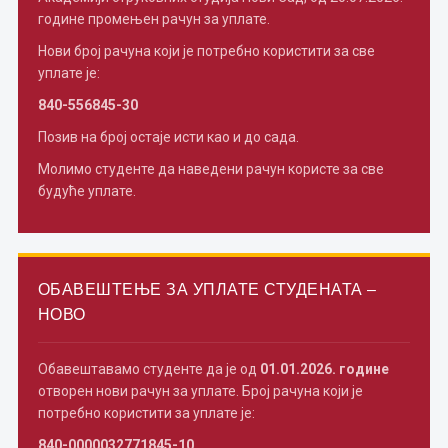
године промењен рачун за уплате.
Нови број рачуна који је потребно користити за све
уплате је:
840-556845-30
Позив на број остаје исти као и до сада.
Молимо студенте да наведени рачун користе за све
будуће уплате.
ОБАВЕШТЕЊЕ ЗА УПЛАТЕ СТУДЕНАТА –
НОВО
Обавештавамо студенте да је од
01.01.2026. године
отворен нови рачун за уплате. Број рачуна који је
потребно користити за уплате је:
840-0000032771845-10