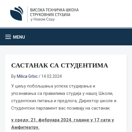
MENU
САСТАНАК СА СТУДЕНТИМА
By
Milica Grbic
/
14.02.2024
У циљу побољшања успеха студирања и
упознавања са правилима студија у нашој Школи,
студентских питања и предлога, Директор школе и
Студентски парламент вас позивају на састанак
у среду, 21. фебруара 2024. године у 17 сати у
Амфитеатру.