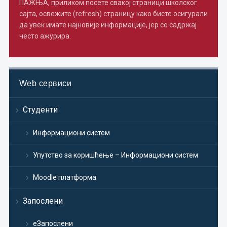
ПАЖЊА, приликом посете свакој страници школског
сајта, освежите (refresh) страницу како бисте осигурали
да увек имате најновије информације, јер се садржај
често ажурира.
Web сервиси
Студенти
Информациони систем
Упутство за коришћење – Информациони систем
Moodle платформа
Запослени
еЗапослени