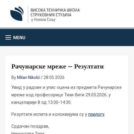
MENU
Рачунарске мреже – Резултати
By
Milan Nikolić
/
28.05.2026
Увид у радове и упис оцена из предмета Рачунарске
мреже код професорице Тихи бити 29.05.2026. у
канцеларији 8 од 13:00-14:30.
Резултати испита и колоквијума су у
прилогу
.
Срдачан поздрав,
Нинослава Тихи