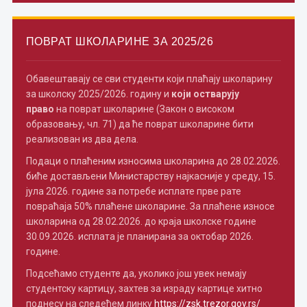
ПОВРАТ ШКОЛАРИНЕ ЗА 2025/26
Обавештавају се сви студенти који плаћају школарину
за школску 2025/2026. годину и
који остварују
право
на поврат школарине (Закон о високом
образовању, чл. 71) да ће поврат школарине бити
реализован из два дела.
Подаци о плаћеним износима школарина до 28.02.2026.
биће достављени Министарству најкасније у среду, 15.
јула 2026. године за потребе исплате прве рате
повраћаја 50% плаћене школарине. За плаћене износе
школарина од 28.02.2026. до краја школске године
30.09.2026. исплата је планирана за октобар 2026.
године.
Подсећамо студенте да, уколико још увек немају
студентску картицу, захтев за израду картице хитно
поднесу на следећем линку
https://zsk.trezor.gov.rs/