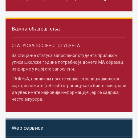
Важна обавештења
СТАТУС ЗАПОСЛЕНОГ СТУДЕНТА
За стицање статуса запосленог студента приликом
уписа школске године потребно je донети МА образац
из фирме у којој сте запослени.
ПАЖЊА, приликом посете свакој страници школског
сајта, освежите (refresh) страницу како бисте осигурали
да увек имате најновије информације, јер се садржај
често ажурира.
Web сервиси