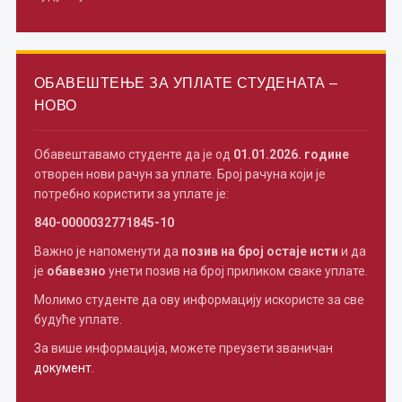
ОБАВЕШТЕЊЕ ЗА УПЛАТЕ СТУДЕНАТА –
НОВО
Обавештавамо студенте да је од
01.01.2026. године
отворен нови рачун за уплате. Број рачуна који је
потребно користити за уплате је:
840-0000032771845-10
Важно је напоменути да
позив на број остаје исти
и да
је
обавезно
унети позив на број приликом сваке уплате.
Молимо студенте да ову информацију искористе за све
будуће уплате.
За више информација, можете преузети званичан
документ
.