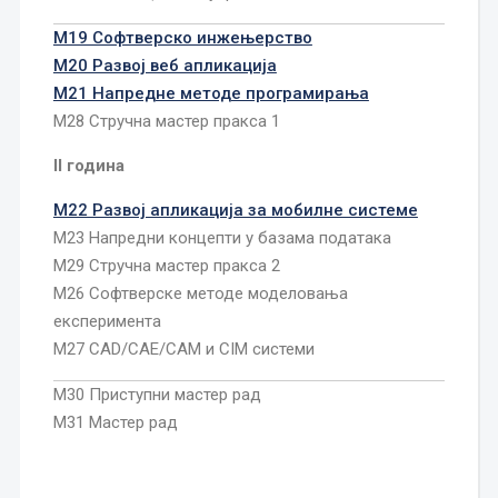
М19 Софтверско инжењерство
М20 Развој веб апликација
М21 Напредне методе програмирања
М28 Стручна мастер пракса 1
II година
М22 Развој апликација за мобилне системе
М23 Напредни концепти у базама података
М29 Стручна мастер пракса 2
М26 Софтверске методе моделовања
експеримента
М27 CAD/CAE/CAM и CIM системи
М30 Приступни мастер рад
М31 Мастер рад