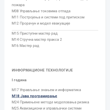
пожара
М08 Управљање токовима отпада
М11 Постројења и системи под притиском
М12 Прорачун и модел евакуације
М15 Приступни мастер рад
М14 Стручна мастер пракса 2
М16 Мастер рад
ИНФОРМАЦИОНЕ ТЕХНОЛОГИЈЕ
I година
М17 Управљање знањем и информатика
М18 Јава програмирање
М24 Примењене методе моделовања ризика
М25 Аквизициони и управљачки системи