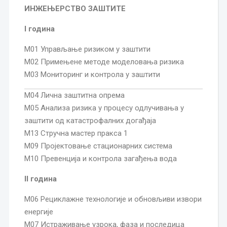
ИНЖЕЊЕРСТВО ЗАШТИТЕ
I година
М01 Управљање ризиком у заштити
М02 Примењене методе моделовања ризика
М03 Мониторинг и контрола у заштити
М04 Лична заштитна опрема
М05 Анализа ризика у процесу одлучивања у
заштити од катастрофалних догађаја
М13 Стручна мастер пракса 1
М09 Пројектовање стационарних система
М10 Превенција и контрола загађења вода
II година
М06 Рециклажне технологије и обновљиви извори
енергије
М07 Истраживање узрока, фаза и последица