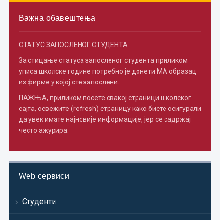
Важна обавештења
СТАТУС ЗАПОСЛЕНОГ СТУДЕНТА
За стицање статуса запосленог студента приликом
уписа школске године потребно je донети МА образац
из фирме у којој сте запослени.
ПАЖЊА, приликом посете свакој страници школског
сајта, освежите (refresh) страницу како бисте осигурали
да увек имате најновије информације, јер се садржај
често ажурира.
Web сервиси
Студенти