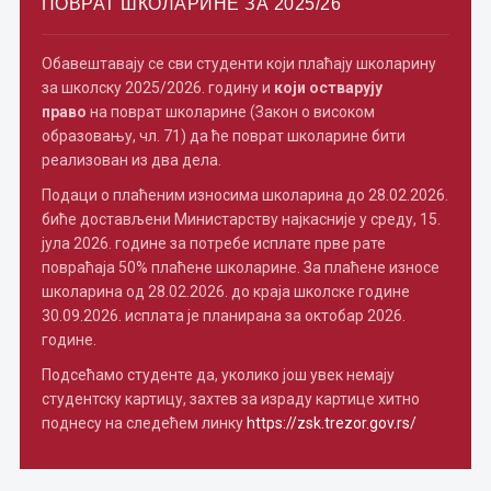
ПОВРАТ ШКОЛАРИНЕ ЗА 2025/26
Обавештавају се сви студенти који плаћају школарину
за школску 2025/2026. годину и
који остварују
право
на поврат школарине (Закон о високом
образовању, чл. 71) да ће поврат школарине бити
реализован из два дела.
Подаци о плаћеним износима школарина до 28.02.2026.
биће достављени Министарству најкасније у среду, 15.
јула 2026. године за потребе исплате прве рате
повраћаја 50% плаћене школарине. За плаћене износе
школарина од 28.02.2026. до краја школске године
30.09.2026. исплата је планирана за октобар 2026.
године.
Подсећамо студенте да, уколико још увек немају
студентску картицу, захтев за израду картице хитно
поднесу на следећем линку
https://zsk.trezor.gov.rs/