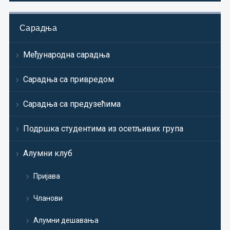
Сарадња
Међународна сарадња
Сарадња са привредом
Сарадња са предузећима
Подршка студентима из осетљивих група
Алумни клуб
Пријава
Чланови
Алумни дешавања