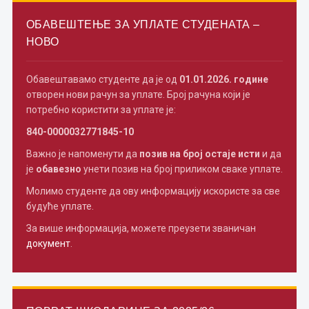
ОБАВЕШТЕЊЕ ЗА УПЛАТЕ СТУДЕНАТА –
НОВО
Обавештавамо студенте да је од
01.01.2026. године
отворен нови рачун за уплате. Број рачуна који је
потребно користити за уплате је:
840-0000032771845-10
Важно је напоменути да
позив на број остаје исти
и да
је
обавезно
унети позив на број приликом сваке уплате.
Молимо студенте да ову информацију искористе за све
будуће уплате.
За више информација, можете преузети званичан
документ
.