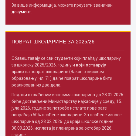
За више информација, можете преузети званичан
документ
.
ПОВРАТ ШКОЛАРИНЕ ЗА 2025/26
Обавештавају се сви студенти који плаћају школарину
за школску 2025/2026. годину и
који остварују
право
на поврат школарине (Закон о високом
образовању, чл. 71) да ће поврат школарине бити
реализован из два дела.
Подаци о плаћеним износима школарина до 28.02.2026.
биће достављени Министарству најкасније у среду, 15.
јула 2026. године за потребе исплате прве рате
повраћаја 50% плаћене школарине. За плаћене износе
школарина од 28.02.2026. до краја школске године
30.09.2026. исплата је планирана за октобар 2026.
године.