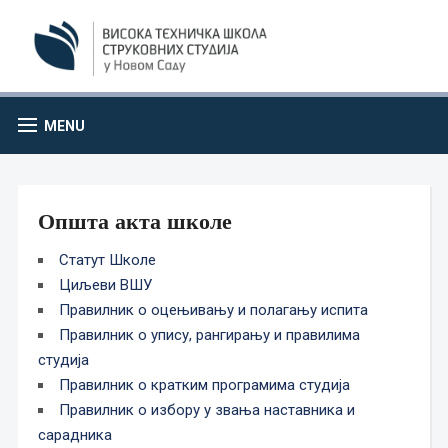
MENU
Општа акта школе
Статут Школе
Циљеви ВШУ
Правилник о оцењивању и полагању испита
Правилник о упису, рангирању и правилима
студија
Правилник о кратким програмима студија
Правилник о избору у звања наставника и
сарадника