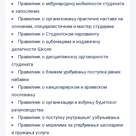
Правилник о међународној мобилности студената
и запослених
Правилник о организовању практичне наставе на
основним, специјалистичким и мастер студијама
Правилник о Студентском парламенту
Правилник о уџбеницима и издавачкој
делатности Школе
Правилник о дисциплинској одговорности
студената
Правилник о ближем уређивању поступка јавних
набавки
Правилник о канцеларијском и архивском
пословању
Правилник о организацији и вођењу буџетског
рачуноводства
Правилник о поступку унутрашњег узбуњивања
Правилник о мерилима за утврђивање школарине
и пружања услуга