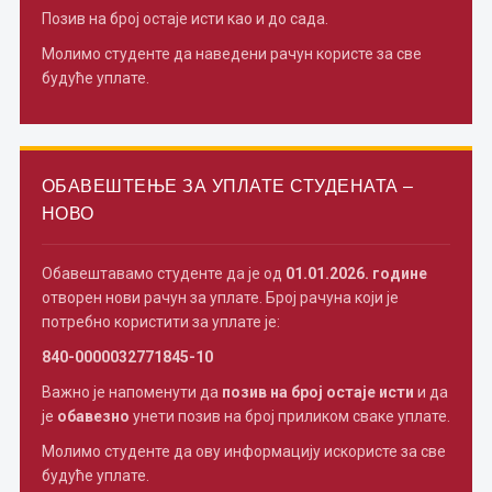
Позив на број остаје исти као и до сада.
Молимо студенте да наведени рачун користе за све
будуће уплате.
ОБАВЕШТЕЊЕ ЗА УПЛАТЕ СТУДЕНАТА –
НОВО
Обавештавамо студенте да је од
01.01.2026. године
отворен нови рачун за уплате. Број рачуна који је
потребно користити за уплате је:
840-0000032771845-10
Важно је напоменути да
позив на број остаје исти
и да
је
обавезно
унети позив на број приликом сваке уплате.
Молимо студенте да ову информацију искористе за све
будуће уплате.