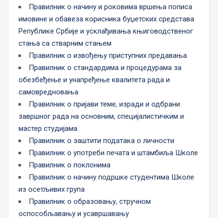
Правилник о начину и роковима вршења пописа
имовине и обавеза корисника буџетских средстава
Републике Србије и усклађивања књиговодственог
стања са стварним стањем
Правилник о извођењу приступних предавања
Правилник о стандардима и процедурама за
обезбеђење и унапређење квалитета рада и
самовредновања
Правилник о пријави теме, изради и одбрани
завршног рада на основним, специјалистичким и
мастер студијама
Правилник о заштити података о личности
Правилник о употреби печата и штамбиља Школе
Правилник о поклонима
Правилник о начину подршке студентима Школе
из осетљивих група
Правилник о образовању, стручном
оспособљавању и усавршавању