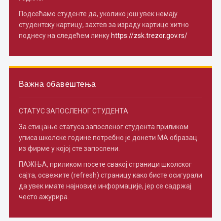
Подсећамо студенте да, уколико још увек немају
студентску картицу, захтев за израду картице хитно
поднесу на следећем линку
https://zsk.trezor.gov.rs/
Важна обавештења
СТАТУС ЗАПОСЛЕНОГ СТУДЕНТА
За стицање статуса запосленог студента приликом
уписа школске године потребно je донети МА образац
из фирме у којој сте запослени.
ПАЖЊА, приликом посете свакој страници школског
сајта, освежите (refresh) страницу како бисте осигурали
да увек имате најновије информације, јер се садржај
често ажурира.