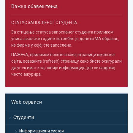
Важна обавештења
СТАТУС ЗАПОСЛЕНОГ СТУДЕНТА
За стицање статуса запосленог студента приликом
уписа школске године потребно je донети МА образац
из фирме у којој сте запослени.
ПАЖЊА, приликом посете свакој страници школског
сајта, освежите (refresh) страницу како бисте осигурали
да увек имате најновије информације, јер се садржај
често ажурира.
Web сервиси
Студенти
Информациони систем