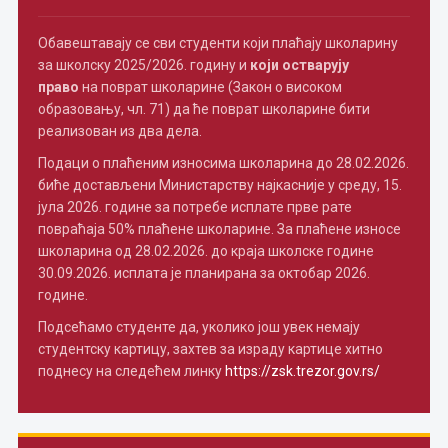
Обавештавају се сви студенти који плаћају школарину
за школску 2025/2026. годину и
који остварују
право
на поврат школарине (Закон о високом
образовању, чл. 71) да ће поврат школарине бити
реализован из два дела.
Подаци о плаћеним износима школарина до 28.02.2026.
биће достављени Министарству најкасније у среду, 15.
јула 2026. године за потребе исплате прве рате
повраћаја 50% плаћене школарине. За плаћене износе
школарина од 28.02.2026. до краја школске године
30.09.2026. исплата је планирана за октобар 2026.
године.
Подсећамо студенте да, уколико још увек немају
студентску картицу, захтев за израду картице хитно
поднесу на следећем линку
https://zsk.trezor.gov.rs/