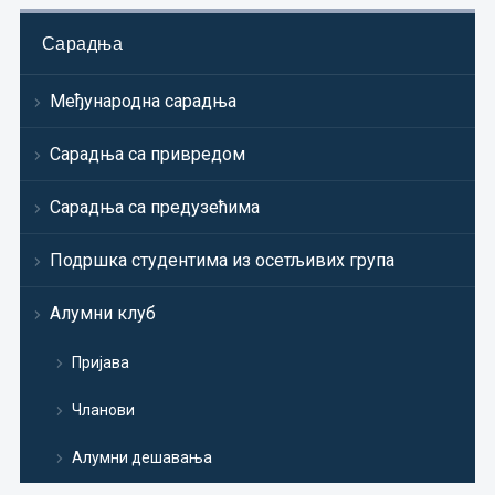
Сарадња
Међународна сарадња
Сарадња са привредом
Сарадња са предузећима
Подршка студентима из осетљивих група
Алумни клуб
Пријава
Чланови
Алумни дешавања