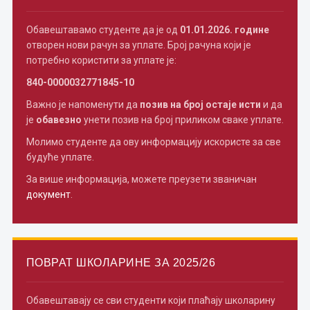
Обавештавамо студенте да је од
01.01.2026. године
отворен нови рачун за уплате. Број рачуна који је
потребно користити за уплате је:
840-0000032771845-10
Важно је напоменути да
позив на број остаје исти
и да
је
обавезно
унети позив на број приликом сваке уплате.
Молимо студенте да ову информацију искористе за све
будуће уплате.
За више информација, можете преузети званичан
документ
.
ПОВРАТ ШКОЛАРИНЕ ЗА 2025/26
Обавештавају се сви студенти који плаћају школарину