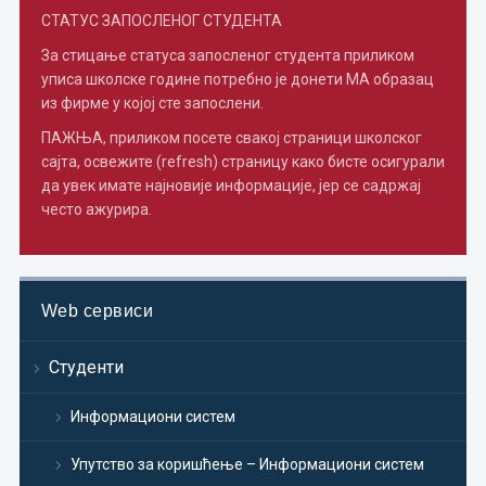
СТАТУС ЗАПОСЛЕНОГ СТУДЕНТА
За стицање статуса запосленог студента приликом
уписа школске године потребно je донети МА образац
из фирме у којој сте запослени.
ПАЖЊА, приликом посете свакој страници школског
сајта, освежите (refresh) страницу како бисте осигурали
да увек имате најновије информације, јер се садржај
често ажурира.
Web сервиси
Студенти
Информациони систем
Упутство за коришћење – Информациони систем