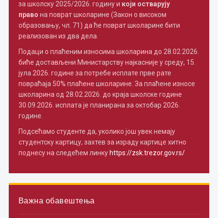
за школску 2025/2026. годину и
који остварују
право
на поврат школарине (Закон о високом
образовању, чл. 71) да ће поврат школарине бити
реализован из два дела.
Подаци о плаћеним износима школарина до 28.02.2026.
биће достављени Министарству најкасније у среду, 15.
јула 2026. године за потребе исплате прве рате
повраћаја 50% плаћене школарине. За плаћене износе
школарина од 28.02.2026. до краја школске године
30.09.2026. исплата је планирана за октобар 2026.
године.
Подсећамо студенте да, уколико још увек немају
студентску картицу, захтев за израду картице хитно
поднесу на следећем линку
https://zsk.trezor.gov.rs/
Важна обавештења